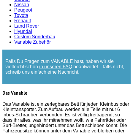
Nissan
Peugeot
Toyota
Renault
Land Rover
Hyundai
Custom Sonderbau
Vanable Zubehör
Falls Du Fragen zum VANABLE hast, haben wir sie
vielleicht schon
in unseren FAQ
beantwortet – falls nicht,
schreib uns einfach eine Nachricht
.
Das Vanable
Das Vanable ist ein zerlegbares Bett für jeden Kleinbus oder
Kleintransporter. Zum Aufbau werden alle Teile mit nur 6
Inbus-Schrauben verbunden. Es ist völlig freitragend, so
dass ihr alles, was ihr mitnehmen wollt, wie Fahrräder oder
Surf-Bretter, ungehindert unter das Bett schieben könnt. Die
Fahrzeugsitze können unter dem Vanable verbleiben oder